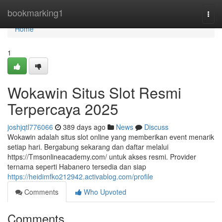
Home
bookmarking1
Togg
navi
Home
1
Wokawin Situs Slot Resmi
Terpercaya 2025
joshjqtl776066
389 days ago
News
Discuss
Wokawin adalah situs slot online yang memberikan event menarik
setiap hari. Bergabung sekarang dan daftar melalui
https://Tmsonlineacademy.com/ untuk akses resmi. Provider
ternama seperti Habanero tersedia dan siap
https://heidimfko212942.activablog.com/profile
Comments
Who Upvoted
Comments