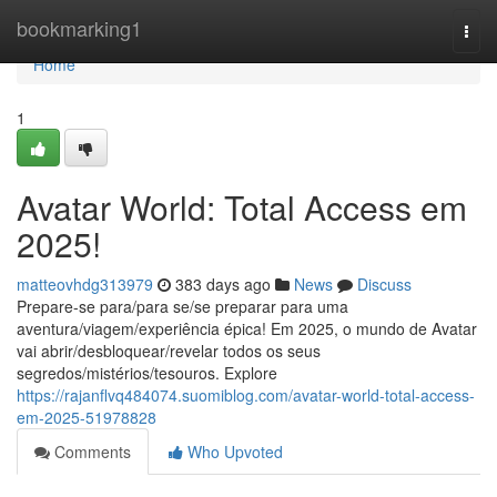
Home
bookmarking1
Togg
navi
Home
1
Avatar World: Total Access em
2025!
matteovhdg313979
383 days ago
News
Discuss
Prepare-se para/para se/se preparar para uma
aventura/viagem/experiência épica! Em 2025, o mundo de Avatar
vai abrir/desbloquear/revelar todos os seus
segredos/mistérios/tesouros. Explore
https://rajanflvq484074.suomiblog.com/avatar-world-total-access-
em-2025-51978828
Comments
Who Upvoted