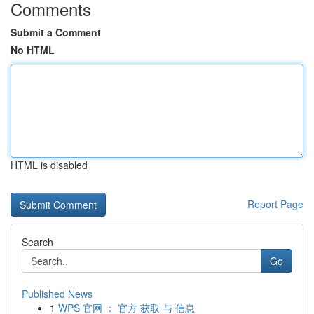
Comments
Submit a Comment
No HTML
HTML is disabled
Report Page
Search
Go
Published News
1
WPS 官网 ： 官方 获取 与 信息