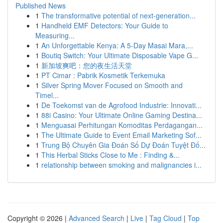
Published News
1
The transformative potential of next-generation...
1
Handheld EMF Detectors: Your Guide to
Measuring...
1
An Unforgettable Kenya: A 5-Day Masai Mara,...
1
Boutiq Switch: Your Ultimate Disposable Vape G...
1
新加坡爽吧：您的夜生活天堂
1
PT Cimar : Pabrik Kosmetik Terkemuka
1
Silver Spring Mover Focused on Smooth and
Timel...
1
De Toekomst van de Agrofood Industrie: Innovati...
1
88i Casino: Your Ultimate Online Gaming Destina...
1
Menguasai Perhitungan Komoditas Perdagangan...
1
The Ultimate Guide to Event Email Marketing Sof...
1
Trung Bộ Chuyên Gia Đoán Số Dự Đoán Tuyệt Đố...
1
This Herbal Sticks Close to Me : Finding &...
1
relationship between smoking and malignancies i...
Copyright © 2026 |
Advanced Search
|
Live
|
Tag Cloud
|
Top