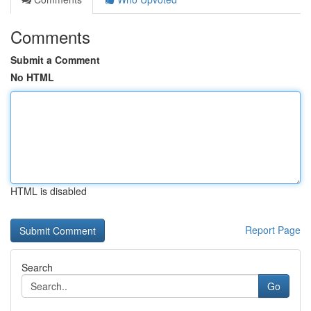
Comments
Submit a Comment
No HTML
HTML is disabled
Report Page
Search
Go