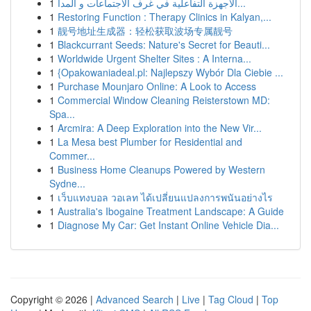
1
الأجهزة التفاعلية في غرف الاجتماعات و المدا...
1
Restoring Function : Therapy Clinics in Kalyan,...
1
靓号地址生成器：轻松获取波场专属靓号
1
Blackcurrant Seeds: Nature's Secret for Beauti...
1
Worldwide Urgent Shelter Sites : A Interna...
1
{Opakowaniadeal.pl: Najlepszy Wybór Dla Ciebie ...
1
Purchase Mounjaro Online: A Look to Access
1
Commercial Window Cleaning Reisterstown MD:
Spa...
1
Arcmira: A Deep Exploration into the New Vir...
1
La Mesa best Plumber for Residential and
Commer...
1
Business Home Cleanups Powered by Western
Sydne...
1
เว็บแทงบอล วอเลท ได้เปลี่ยนแปลงการพนันอย่างไร
1
Australia's Ibogaine Treatment Landscape: A Guide
1
Diagnose My Car: Get Instant Online Vehicle Dia...
Copyright © 2026 |
Advanced Search
|
Live
|
Tag Cloud
|
Top