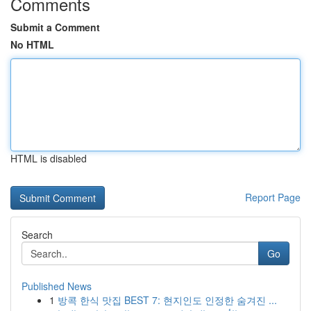
Comments
Submit a Comment
No HTML
HTML is disabled
Report Page
Search
Go
Published News
1
방콕 한식 맛집 BEST 7: 현지인도 인정한 숨겨진 ...