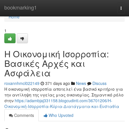
Home
bookmarking1
Togg
navi
Home
1
Η Οικονομική Ισορροπία:
Βασικές Αρχές και
Ασφάλεια
roxannhmcl022149
371 days ago
News
Discuss
Η οικονομική ισορροπία αποτελεί ένα βασικό κριτήριο για
την αντίληψη της υγείας μιας οικονομίας. Σημαντικό ρόλο
στην
https://adambjaj331158.blogcudinti.com/36701206/Η-
Οικονομική-Ισορροπία-Κύρια-Διατάγματα-και-Ευσταθία
Comments
Who Upvoted