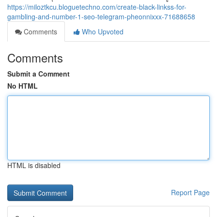
https://miloztkcu.bloguetechno.com/create-black-linkss-for-
gambling-and-number-1-seo-telegram-pheonnixxx-71688658
Comments
Who Upvoted
Comments
Submit a Comment
No HTML
HTML is disabled
Report Page