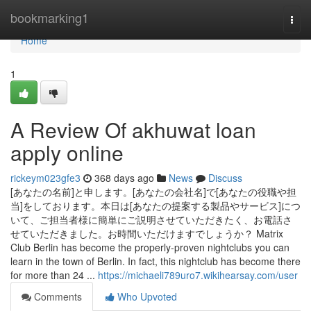
Home
bookmarking1
Togg
navi
Home
1
A Review Of akhuwat loan
apply online
rickeym023gfe3
368 days ago
News
Discuss
[あなたの名前]と申します。[あなたの会社名]で[あなたの役職や担
当]をしております。本日は[あなたの提案する製品やサービス]につ
いて、ご担当者様に簡単にご説明させていただきたく、お電話さ
せていただきました。お時間いただけますでしょうか？ Matrix
Club Berlin has become the properly-proven nightclubs you can
learn in the town of Berlin. In fact, this nightclub has become there
for more than 24 ...
https://michaeli789uro7.wikihearsay.com/user
Comments
Who Upvoted