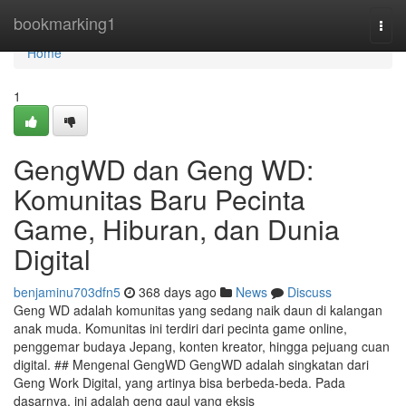
Home
bookmarking1
Togg
navi
Home
1
GengWD dan Geng WD:
Komunitas Baru Pecinta
Game, Hiburan, dan Dunia
Digital
benjaminu703dfn5
368 days ago
News
Discuss
Geng WD adalah komunitas yang sedang naik daun di kalangan
anak muda. Komunitas ini terdiri dari pecinta game online,
penggemar budaya Jepang, konten kreator, hingga pejuang cuan
digital. ## Mengenal GengWD GengWD adalah singkatan dari
Geng Work Digital, yang artinya bisa berbeda-beda. Pada
dasarnya, ini adalah geng gaul yang eksis