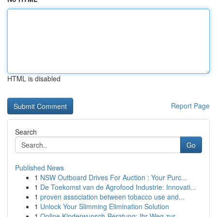
HTML is disabled
Report Page
Search
Go
Published News
1
NSW Outboard Drives For Auction : Your Purc...
1
De Toekomst van de Agrofood Industrie: Innovati...
1
proven association between tobacco use and...
1
Unlock Your Slimming Elimination Solution
1
Online Kinderwunsch-Beratung: Ihr Weg zur