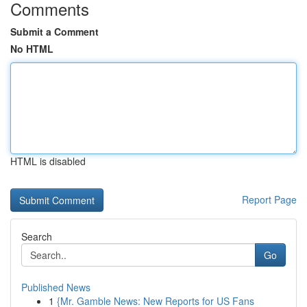
Comments
Submit a Comment
No HTML
HTML is disabled
Report Page
Search
Go
Published News
1
{Mr. Gamble News: New Reports for US Fans