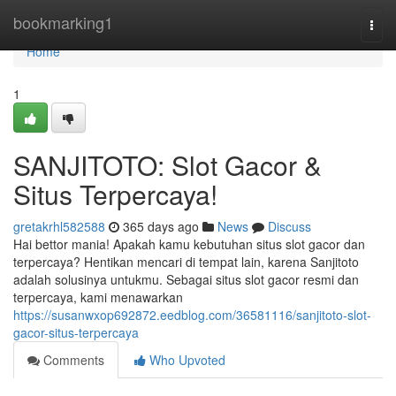
Home
bookmarking1
Togg
navi
Home
1
SANJITOTO: Slot Gacor &
Situs Terpercaya!
gretakrhl582588
365 days ago
News
Discuss
Hai bettor mania! Apakah kamu kebutuhan situs slot gacor dan
terpercaya? Hentikan mencari di tempat lain, karena Sanjitoto
adalah solusinya untukmu. Sebagai situs slot gacor resmi dan
terpercaya, kami menawarkan
https://susanwxop692872.eedblog.com/36581116/sanjitoto-slot-
gacor-situs-terpercaya
Comments
Who Upvoted