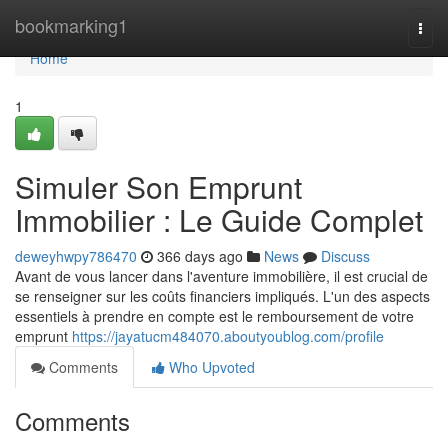
Home
bookmarking1
Togg
navi
Home
1
Simuler Son Emprunt
Immobilier : Le Guide Complet
deweyhwpy786470
366 days ago
News
Discuss
Avant de vous lancer dans l'aventure immobilière, il est crucial de
se renseigner sur les coûts financiers impliqués. L'un des aspects
essentiels à prendre en compte est le remboursement de votre
emprunt
https://jayatucm484070.aboutyoublog.com/profile
Comments
Who Upvoted
Comments