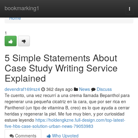
Home
bookmarking1
Togg
navi
Home
1
5 Simple Statements About
Case Study Writing Service
Explained
devendraf169rsz4
362 days ago
News
Discuss
Te cuento, una vez recurrí a una crema llamada Bepanthol para
regenerar una pequeña cicatriz en la cara, que por ser rica en
Panthenol (un tipo de vitamina B, creo) es lo que ayuda a cerrar
heridas y regenerar la piel. Me fue muy bien, y por curiosidad
estuve leyendo
https://holdengkzne.full-design.com/top-latest-
five-hbs-case-solution-urban-news-79053983
Comments
Who Upvoted