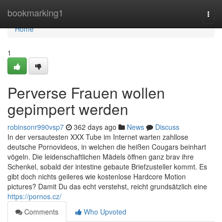
Home
bookmarking1
Togg
navi
Home
1
Perverse Frauen wollen
gepimpert werden
robinsonr990vsp7
362 days ago
News
Discuss
In der versautesten XXX Tube im Internet warten zahllose
deutsche Pornovideos, in welchen die heißen Cougars beinhart
vögeln. Die leidenschaftlichen Mädels öffnen ganz brav ihre
Schenkel, sobald der intestine gebaute Briefzusteller kommt. Es
gibt doch nichts geileres wie kostenlose Hardcore Motion
pictures? Damit Du das echt verstehst, reicht grundsätzlich eine
https://pornos.cz/
Comments
Who Upvoted