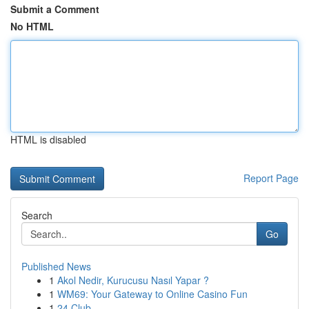
Submit a Comment
No HTML
HTML is disabled
Report Page
Search
Go
Published News
1
Akol Nedir, Kurucusu Nasıl Yapar ?
1
WM69: Your Gateway to Online Casino Fun
1
24 Club