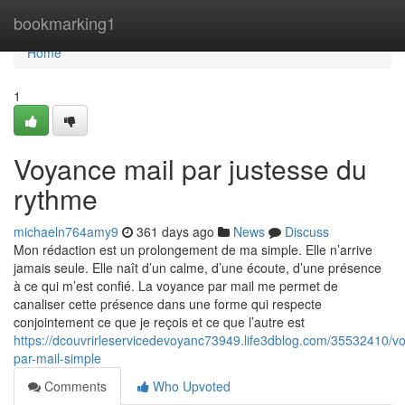
Home
bookmarking1
Home
1
Voyance mail par justesse du
rythme
michaeln764amy9
361 days ago
News
Discuss
Mon rédaction est un prolongement de ma simple. Elle n’arrive
jamais seule. Elle naît d’un calme, d’une écoute, d’une présence
à ce qui m’est confié. La voyance par mail me permet de
canaliser cette présence dans une forme qui respecte
conjointement ce que je reçois et ce que l’autre est
https://dcouvrirleservicedevoyanc73949.life3dblog.com/35532410/v
par-mail-simple
Comments
Who Upvoted