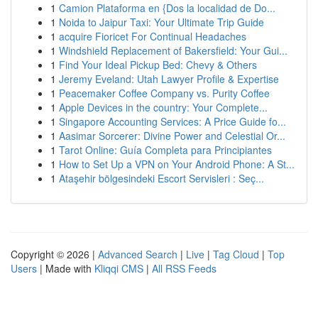
1
Camion Plataforma en {Dos la localidad de Do...
1
Noida to Jaipur Taxi: Your Ultimate Trip Guide
1
acquire Fioricet For Continual Headaches
1
Windshield Replacement of Bakersfield: Your Gui...
1
Find Your Ideal Pickup Bed: Chevy & Others
1
Jeremy Eveland: Utah Lawyer Profile & Expertise
1
Peacemaker Coffee Company vs. Purity Coffee
1
Apple Devices in the country: Your Complete...
1
Singapore Accounting Services: A Price Guide fo...
1
Aasimar Sorcerer: Divine Power and Celestial Or...
1
Tarot Online: Guía Completa para Principiantes
1
How to Set Up a VPN on Your Android Phone: A St...
1
Ataşehir bölgesindeki Escort Servisleri : Seç...
Copyright © 2026 |
Advanced Search
|
Live
|
Tag Cloud
|
Top
Users
| Made with
Kliqqi CMS
|
All RSS Feeds