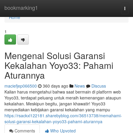
Home
bookmarking1
Togg
navi
Home
1
Mengenal Solusi Garansi
Kekalahan Yoyo33: Pahami
Aturannya
maciefjep066500
360 days ago
News
Discuss
Kalian harus mengetahui bahwa saat bermain di platform web
Yoyo33, terdapat peluang untuk meraih kemenangan ataupun
kekalahan. Meskipun begitu, jangan khawatir! Yoyo33
menyediakan kebijakan garansi kekalahan yang mampu
https://rsackxl122181.sharebyblog.com/36513738/memahami-
solusi-garansi-kekalahan-yoyo33-pahami-aturannya
Comments
Who Upvoted