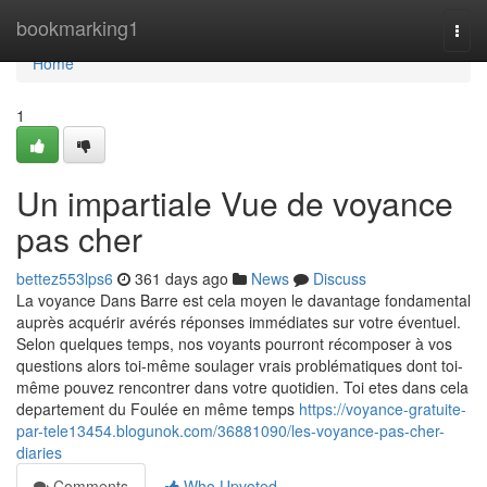
Home
bookmarking1
Togg
navi
Home
1
Un impartiale Vue de voyance
pas cher
bettez553lps6
361 days ago
News
Discuss
La voyance Dans Barre est cela moyen le davantage fondamental
auprès acquérir avérés réponses immédiates sur votre éventuel.
Selon quelques temps, nos voyants pourront récomposer à vos
questions alors toi-même soulager vrais problématiques dont toi-
même pouvez rencontrer dans votre quotidien. Toi etes dans cela
departement du Foulée en même temps
https://voyance-gratuite-
par-tele13454.blogunok.com/36881090/les-voyance-pas-cher-
diaries
Comments
Who Upvoted