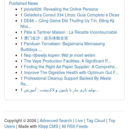
Published News
1
pixxie928: Revealing the Online Persona
1
Geladeira Consul 334 Litros: Guia Completo e Dicas
1
DE88 – Cổng Game Đổi Thưởng Uy Tín, Đăng Ký
Nha...
1
Pâte à Tartiner Maison : La Recette Incontournable
1
澳门金沙：娱乐体验全览
1
Panduan Ternakwin: Bagaimana Memasang
Budidaya ...
1
Nep rijbewijs kopen: Wat je moet weten
1
The Vape Production Facilities: A Significant P...
1
Finding the Right A4 Paper Supplier: A Comprehe...
1
Improve The Digestive Health with Optimum Gut F...
1
Professional Cleanup Support Backed By Waste
Re...
1
تولید بازی مار با پایتون و لاک‌پشت : آموزش...
Copyright © 2026 |
Advanced Search
|
Live
|
Tag Cloud
|
Top
Users
| Made with
Kliqqi CMS
|
All RSS Feeds