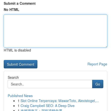
Submit a Comment
No HTML
HTML is disabled
Report Page
Search
Go
Published News
1
Slot Online Terpercaya: MawarToto, Alexistogel,...
1
Craig Campbell SEO: A Deep Dive
1
改嫁攝政王：甜寵逆轉命運