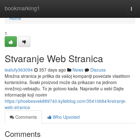
Home
bookmarking1
Togg
navi
Home
1
Stvaranje Web Stranica
leafufy363094
357 days ago
News
Discuss
Mrežna stranica je prilika da vašoj kompaniji povećate vlastitom
korisnicima. Svaki proizvod može da prikazan na jednom
mrežnoj>vebsajtu. To je gotovo kada. Napravite u sebi Dajte
informacije koji novim
https://phoebesvek889740.kylieblog.com/35410684/kreiranje-
web-stranica
Comments
Who Upvoted
Comments