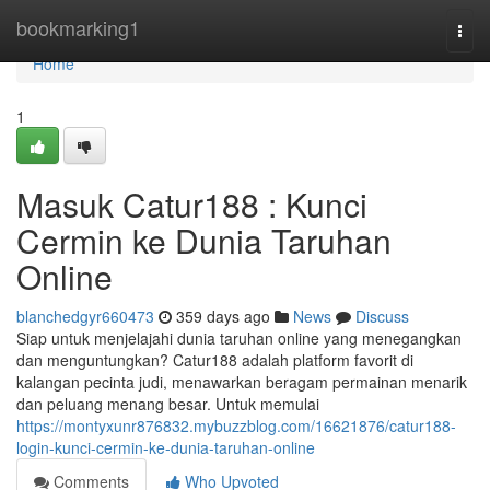
Home
bookmarking1
Togg
navi
Home
1
Masuk Catur188 : Kunci
Cermin ke Dunia Taruhan
Online
blanchedgyr660473
359 days ago
News
Discuss
Siap untuk menjelajahi dunia taruhan online yang menegangkan
dan menguntungkan? Catur188 adalah platform favorit di
kalangan pecinta judi, menawarkan beragam permainan menarik
dan peluang menang besar. Untuk memulai
https://montyxunr876832.mybuzzblog.com/16621876/catur188-
login-kunci-cermin-ke-dunia-taruhan-online
Comments
Who Upvoted