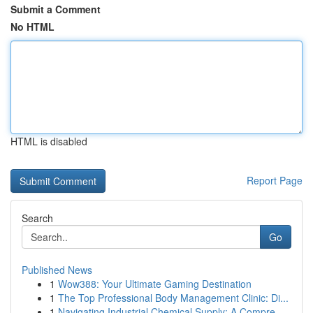
Submit a Comment
No HTML
HTML is disabled
Report Page
Search
Go
Published News
1
Wow388: Your Ultimate Gaming Destination
1
The Top Professional Body Management Clinic: Di...
1
Navigating Industrial Chemical Supply: A Compre...