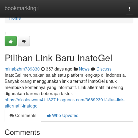
Home
bookmarking1
Togg
navi
Home
1
Pilihan Link Baru InatoGel
minabzhm789830
357 days ago
News
Discuss
InatoGel merupakan salah satu platform lengkap di Indonesia.
Banyak orang menggunakan link alternatif InatoGel untuk
membuka kontennya yang informatif. Link alternatif ini sering
digunakan karena beberapa faktor.
https://nicoleawnm411327.blogunok.com/36892301/situs-link-
alternatif-inatogel
Comments
Who Upvoted
Comments