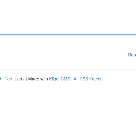
Rep
d
|
Top Users
| Made with
Kliqqi CMS
|
All RSS Feeds