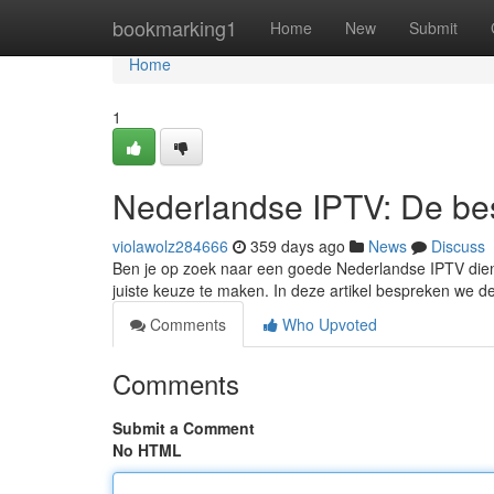
Home
bookmarking1
Home
New
Submit
Home
1
Nederlandse IPTV: De bes
violawolz284666
359 days ago
News
Discuss
Ben je op zoek naar een goede Nederlandse IPTV dien
juiste keuze te maken. In deze artikel bespreken we d
Comments
Who Upvoted
Comments
Submit a Comment
No HTML