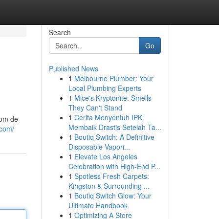
Search
Go
Published News
1
Melbourne Plumber: Your
Local Plumbing Experts
1
Mice's Kryptonite: Smells
They Can't Stand
1
Cerita Menyentuh IPK
 om de
Membaik Drastis Setelah Ta...
.com/
1
Boutiq Switch: A Definitive
Disposable Vapori...
1
Elevate Los Angeles
Celebration with High-End P...
1
Spotless Fresh Carpets:
Kingston & Surrounding ...
1
Boutiq Switch Glow: Your
Ultimate Handbook
1
Optimizing A Store