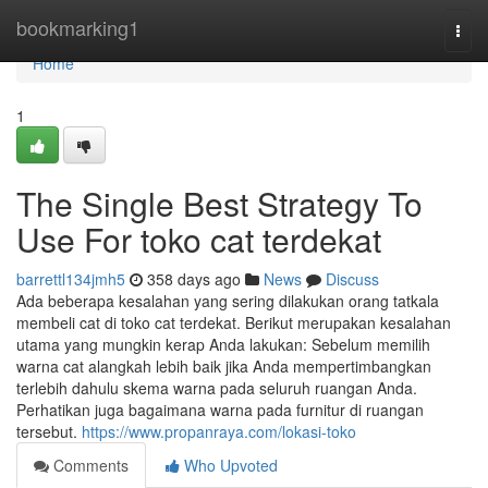
Home
bookmarking1
Togg
navi
Home
1
The Single Best Strategy To
Use For toko cat terdekat
barrettl134jmh5
358 days ago
News
Discuss
Ada beberapa kesalahan yang sering dilakukan orang tatkala
membeli cat di toko cat terdekat. Berikut merupakan kesalahan
utama yang mungkin kerap Anda lakukan: Sebelum memilih
warna cat alangkah lebih baik jika Anda mempertimbangkan
terlebih dahulu skema warna pada seluruh ruangan Anda.
Perhatikan juga bagaimana warna pada furnitur di ruangan
tersebut.
https://www.propanraya.com/lokasi-toko
Comments
Who Upvoted