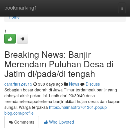
Home
bookmarking1
Togg
navi
Home
1
Breaking News: Banjir
Merendam Puluhan Desa di
Jatim di/pada/di tengah
cararfiu124315
338 days ago
News
Discuss
Sebagian besar daerah di Jawa Timur terdampak banjir yang
dahsyat akhir pekan ini. Lebih dari 20/30/40 desa
terendam/tersapu/terkena banjir akibat hujan deras dan luapan
sungai. Warga terpaksa
https://haimaofro701301.popup-
blog.com/profile
Comments
Who Upvoted