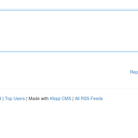
Rep
d
|
Top Users
| Made with
Kliqqi CMS
|
All RSS Feeds