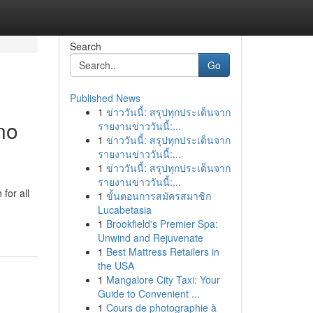
Search
Go
Published News
1
ข่าววันนี้: สรุปทุกประเด็นจาก
no
รายงานข่าววันนี้:...
1
ข่าววันนี้: สรุปทุกประเด็นจาก
รายงานข่าววันนี้:...
1
ข่าววันนี้: สรุปทุกประเด็นจาก
รายงานข่าววันนี้:...
for all
1
ขั้นตอนการสมัครสมาชิก
Lucabetasia
1
Brookfield's Premier Spa:
Unwind and Rejuvenate
1
Best Mattress Retailers in
the USA
1
Mangalore City Taxi: Your
Guide to Convenient ...
1
Cours de photographie à