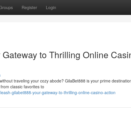
Groups
Register
Login
 Gateway to Thrilling Online Casi
s
ithout traveling your cozy abode? GilaBet888 is your prime destination 
from classic favorites to
ash-gilabet888-your-gateway-to-thrilling-online-casino-action