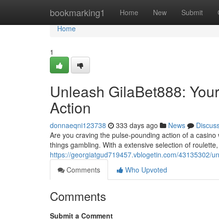
Home
bookmarking1
Home
New
Submit
Home
1
Unleash GilaBet888: Your
Action
donnaeqni123738
333 days ago
News
Discus
Are you craving the pulse-pounding action of a casino w
things gambling. With a extensive selection of roulette, 
https://georgiatgud719457.vblogetin.com/43135302/unle
Comments
Who Upvoted
Comments
Submit a Comment