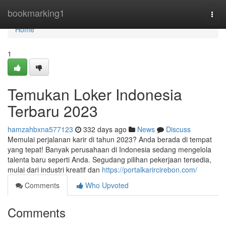
Home
bookmarking1
Togg
navi
Home
1
Temukan Loker Indonesia
Terbaru 2023
hamzahbxna577123
332 days ago
News
Discuss
Memulai perjalanan karir di tahun 2023? Anda berada di tempat
yang tepat! Banyak perusahaan di Indonesia sedang mengelola
talenta baru seperti Anda. Segudang pilihan pekerjaan tersedia,
mulai dari industri kreatif dan
https://portalkarircirebon.com/
Comments
Who Upvoted
Comments