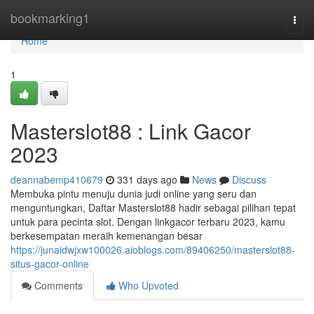
Home
bookmarking1
Togg
navi
Home
1
Masterslot88 : Link Gacor
2023
deannabemp410679
331 days ago
News
Discuss
Membuka pintu menuju dunia judi online yang seru dan
menguntungkan, Daftar Masterslot88 hadir sebagai pilihan tepat
untuk para pecinta slot. Dengan linkgacor terbaru 2023, kamu
berkesempatan meraih kemenangan besar
https://junaidwjxw100026.aioblogs.com/89406250/masterslot88-
situs-gacor-online
Comments
Who Upvoted