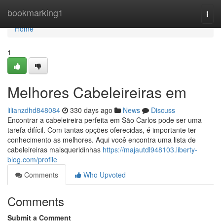
Home
bookmarking1
Togg
navi
Home
1
Melhores Cabeleireiras em
lilianzdhd848084
330 days ago
News
Discuss
Encontrar a cabeleireira perfeita em São Carlos pode ser uma
tarefa difícil. Com tantas opções oferecidas, é importante ter
conhecimento as melhores. Aqui você encontra uma lista de
cabeleireiras maisqueridinhas
https://majautdl948103.liberty-
blog.com/profile
Comments
Who Upvoted
Comments
Submit a Comment