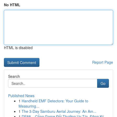
No HTML
HTML is disabled
Report Page
Search
Go
Published News
1
Handheld EMF Detectors: Your Guide to
Measuring...
1
The 3-Day Samburu Aerial Journey: An Am...
1
DE88 – Cổng Game Đổi Thưởng Uy Tín, Đăng Ký