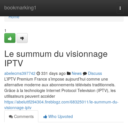
Home
bookmarking1
Togg
navi
Home
1
Le summum du visionnage
IPTV
abelecms397742
331 days ago
News
Discuss
L’IPTV Premium France s’impose aujourd’hui comme une
alternative moderne aux abonnements télévisés traditionnels.
Grâce à la technologie Internet Protocol Television (IPTV), les
utilisateurs peuvent accéder
https://abeluttf294304.fireblogz.com/68325011/le-summum-du-
visionnage-iptv
Comments
Who Upvoted