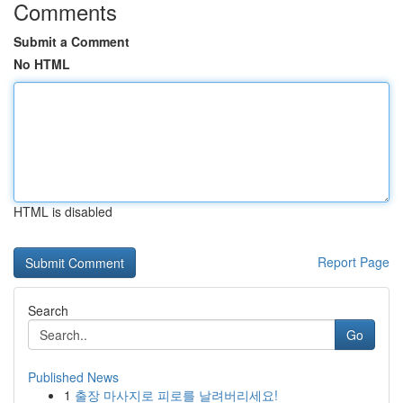
Comments
Submit a Comment
No HTML
HTML is disabled
Report Page
Search
Go
Published News
1
출장 마사지로 피로를 날려버리세요!