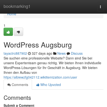
Home
bookmarking1
Togg
navi
Home
1
WordPress Augsburg
tayactrc887902
327 days ago
News
Discuss
Sie suchen eine professionelle Website? Dann sind Sie bei
unsere Expertenteam genau richtig. Wir bieten Ihnen individuelle
WordPress-Lösungen für Ihr Geschäft in Augsburg. Wir bieten
Ihnen den Aufbau von
https://albiewzfg042112.wikiitemization.com/user
Comments
Who Upvoted
Comments
Submit a Comment