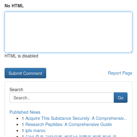
No HTML
HTML is disabled
Report Page
Search
Go
Published News
1
Acquire This Substance Securely: A Comprehensiv...
1
Research Peptides: A Comprehensive Guide
1
iptv maroc
1
다낭 준코 가라오케: 베트남 여행의 밤을 빛낼 곳