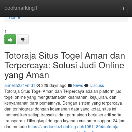
Home
bookmarking1
Togg
navi
Home
1
Totoraja Situs Togel Aman dan
Terpercaya: Solusi Judi Online
yang Aman
annelia221vmd1
329 days ago
News
Discuss
Totoraja Situs Togel Aman dan Terpercaya adalah platform judi
togel online yang mengutamakan keamanan, kejujuran, dan
kenyamanan para pemainnya. Dengan sistem yang terpercaya
dan terintegrasi dengan keamanan data yang ketat, situs ini
memastikan setiap transaksi dan permainan berjalan adil serta
transparan. Dilengkapi dengan layanan customer support 24 jam
dan metode
https://zanderkiezt.dbblog.net/10511804/totoraja-