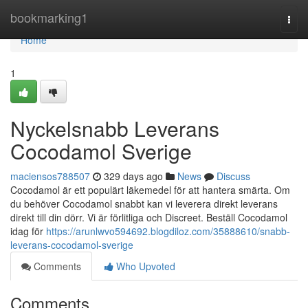
Home
bookmarking1
Togg
navi
Home
1
Nyckelsnabb Leverans
Cocodamol Sverige
maciensos788507
329 days ago
News
Discuss
Cocodamol är ett populärt läkemedel för att hantera smärta. Om
du behöver Cocodamol snabbt kan vi leverera direkt leverans
direkt till din dörr. Vi är förlitliga och Discreet. Beställ Cocodamol
idag för
https://arunlwvo594692.blogdiloz.com/35888610/snabb-
leverans-cocodamol-sverige
Comments
Who Upvoted
Comments