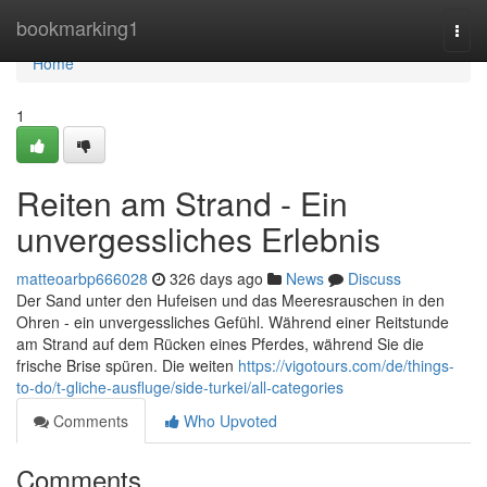
Home
bookmarking1
Togg
navi
Home
1
Reiten am Strand - Ein
unvergessliches Erlebnis
matteoarbp666028
326 days ago
News
Discuss
Der Sand unter den Hufeisen und das Meeresrauschen in den
Ohren - ein unvergessliches Gefühl. Während einer Reitstunde
am Strand auf dem Rücken eines Pferdes, während Sie die
frische Brise spüren. Die weiten
https://vigotours.com/de/things-
to-do/t-gliche-ausfluge/side-turkei/all-categories
Comments
Who Upvoted
Comments