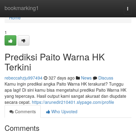
Home
bookmarking1
Togg
navi
Home
1
Prediksi Paito Warna HK
Terkini
rebeccahzju997494
327 days ago
News
Discuss
Kamu ingin prediksi angka Paito Warna HK terakurat? Tunggu
apa lagi! Di sini kamu bisa mengetahui prediksi Paito Warna HK
yang tepercaya. Hasil output kami sangat akuraat dan diupdate
secara cepat.
https://arunedir210401.slypage.com/profile
Comments
Who Upvoted
Comments