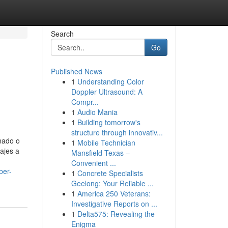
Search
Go
Published News
1
Understanding Color
Doppler Ultrasound: A
Compr...
1
Audio Mania
1
Building tomorrow's
structure through innovativ...
onado o
1
Mobile Technician
ajes a
Mansfield Texas –
Convenient ...
ber-
1
Concrete Specialists
Geelong: Your Reliable ...
1
America 250 Veterans:
Investigative Reports on ...
1
Delta575: Revealing the
Enigma