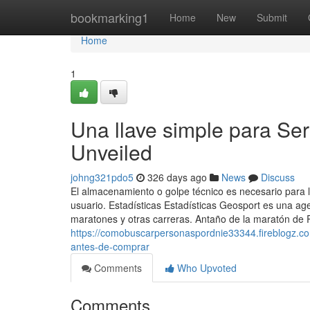
Home
bookmarking1
Home
New
Submit
Home
1
Una llave simple para Se
Unveiled
johng321pdo5
326 days ago
News
Discuss
El almacenamiento o golpe técnico es necesario para l
usuario. Estadísticas Estadísticas Geosport es una age
maratones y otras carreras. Antaño de la maratón de
https://comobuscarpersonaspordnie33344.fireblogz.
antes-de-comprar
Comments
Who Upvoted
Comments