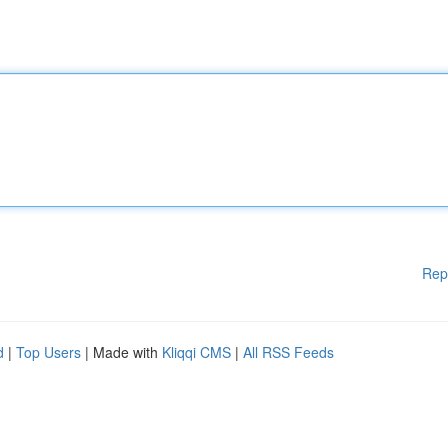
Rep
d
|
Top Users
| Made with
Kliqqi CMS
|
All RSS Feeds