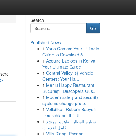
Search
Go
Published News
1
Yono Games: Your Ultimate
Guide to Download & ...
1
Acquire Laptops in Kenya:
Your Ultimate Guide
1
Central Valley 's} Vehicle
nsere
Centers: Your Ha...
e-
1
Meniu Happy Restaurant
București: Descoperă Gus...
1
Modern safety and security
systems change prote...
1
Vollsilikon Reborn Babys in
Deutschland: Ihr Ul...
1
سيارة المطار القاهرة: مرشد
كامل لخدمات ...
1
Villa Dieng: Pesona