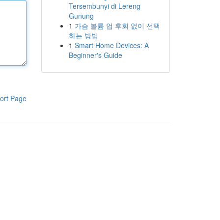
Tersembunyi di Lereng
Gunung
1
가슴 볼륨 업 후회 없이 선택
하는 방법
1
Smart Home Devices: A
Beginner's Guide
ort Page