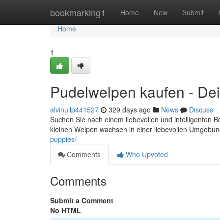
Home
bookmarking1
Home
New
Submit
Home
1
Pudelwelpen kaufen - Dein
alvinuilp441527
329 days ago
News
Discuss
Suchen Sie nach einem liebevollen und intelligenten 
kleinen Welpen wachsen in einer liebevollen Umgebung 
puppies/
Comments
Who Upvoted
Comments
Submit a Comment
No HTML