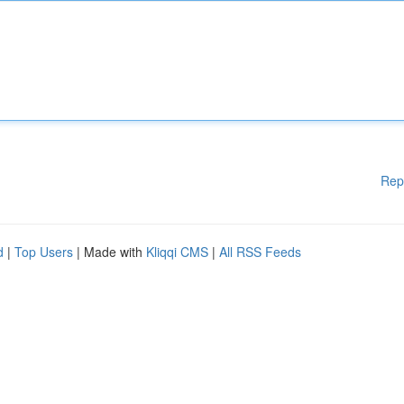
Rep
d
|
Top Users
| Made with
Kliqqi CMS
|
All RSS Feeds