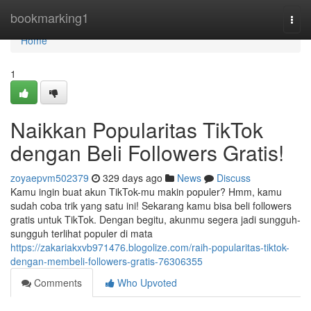
Home
bookmarking1
Togg
navi
Home
1
Naikkan Popularitas TikTok
dengan Beli Followers Gratis!
zoyaepvm502379
329 days ago
News
Discuss
Kamu ingin buat akun TikTok-mu makin populer? Hmm, kamu
sudah coba trik yang satu ini! Sekarang kamu bisa beli followers
gratis untuk TikTok. Dengan begitu, akunmu segera jadi sungguh-
sungguh terlihat populer di mata
https://zakariakxvb971476.blogolize.com/raih-popularitas-tiktok-
dengan-membeli-followers-gratis-76306355
Comments
Who Upvoted