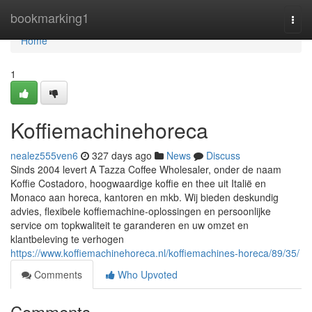
Home
bookmarking1
Togg
navi
Home
1
Koffiemachinehoreca
nealez555ven6
327 days ago
News
Discuss
Sinds 2004 levert A Tazza Coffee Wholesaler, onder de naam
Koffie Costadoro, hoogwaardige koffie en thee uit Italië en
Monaco aan horeca, kantoren en mkb. Wij bieden deskundig
advies, flexibele koffiemachine-oplossingen en persoonlijke
service om topkwaliteit te garanderen en uw omzet en
klantbeleving te verhogen
https://www.koffiemachinehoreca.nl/koffiemachines-horeca/89/35/
Comments
Who Upvoted
Comments