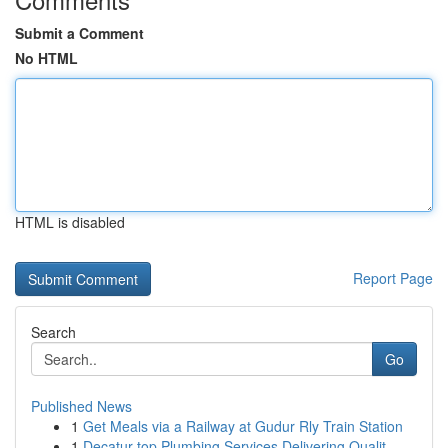
Submit a Comment
No HTML
HTML is disabled
Report Page
Search
Go
Published News
1
Get Meals via a Railway at Gudur Rly Train Station
1
Decatur top Plumbing Services Delivering Qualit...