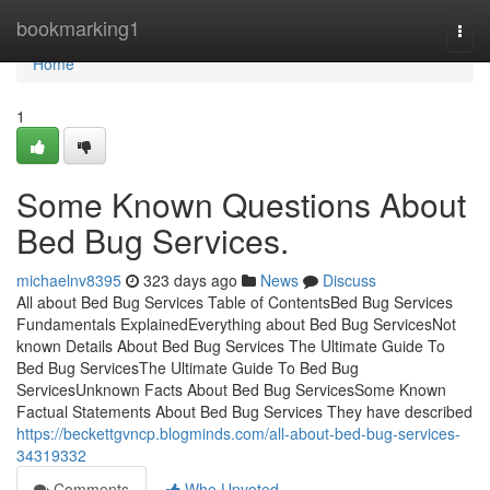
Home
bookmarking1
Togg
navi
Home
1
Some Known Questions About
Bed Bug Services.
michaelnv8395
323 days ago
News
Discuss
All about Bed Bug Services Table of ContentsBed Bug Services
Fundamentals ExplainedEverything about Bed Bug ServicesNot
known Details About Bed Bug Services The Ultimate Guide To
Bed Bug ServicesThe Ultimate Guide To Bed Bug
ServicesUnknown Facts About Bed Bug ServicesSome Known
Factual Statements About Bed Bug Services They have described
https://beckettgvncp.blogminds.com/all-about-bed-bug-services-
34319332
Comments
Who Upvoted