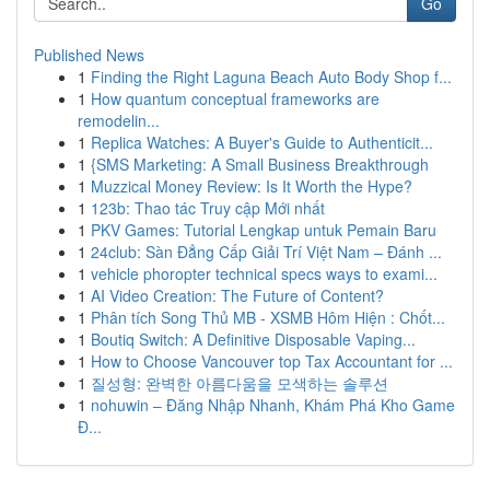
Go
Published News
1
Finding the Right Laguna Beach Auto Body Shop f...
1
How quantum conceptual frameworks are
remodelin...
1
Replica Watches: A Buyer's Guide to Authenticit...
1
{SMS Marketing: A Small Business Breakthrough
1
Muzzical Money Review: Is It Worth the Hype?
1
123b: Thao tác Truy cập Mới nhất
1
PKV Games: Tutorial Lengkap untuk Pemain Baru
1
24club: Sàn Đẳng Cấp Giải Trí Việt Nam – Đánh ...
1
vehicle phoropter technical specs ways to exami...
1
AI Video Creation: The Future of Content?
1
Phân tích Song Thủ MB - XSMB Hôm Hiện : Chốt...
1
Boutiq Switch: A Definitive Disposable Vaping...
1
How to Choose Vancouver top Tax Accountant for ...
1
질성형: 완벽한 아름다움을 모색하는 솔루션
1
nohuwin – Đăng Nhập Nhanh, Khám Phá Kho Game
Đ...