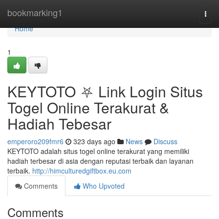
Home
bookmarking1
Togg
navi
Home
1
KEYTOTO ⛧ Link Login Situs
Togel Online Terakurat &
Hadiah Tebesar
emperoro209fmr6
323 days ago
News
Discuss
KEYTOTO adalah situs togel online terakurat yang memiliki
hadiah terbesar di asia dengan reputasi terbaik dan layanan
terbaik.
http://himculturedgiftbox.eu.com
Comments
Who Upvoted
Comments