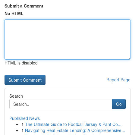
Submit a Comment
No HTML
HTML is disabled
Report Page
Search
Go
Published News
1
The Ultimate Guide to Football Jersey & Pant Co...
1
Navigating Real Estate Lending: A Comprehensive...