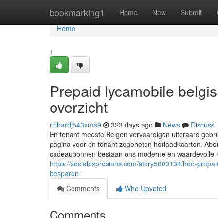
Home
bookmarking1
Home
New
Submit
Home
1
Prepaid lycamobile belgis
overzicht
richardj543xma9
323 days ago
News
Discuss
En tenant meeste Belgen vervaardigen uiteraard gebr
pagina voor en tenant zogeheten herlaadkaarten. Abo
cadeaubonnen bestaan ons moderne en waardevolle man
https://socialexpresions.com/story5809134/hoe-prepaid
besparen
Comments
Who Upvoted
Comments