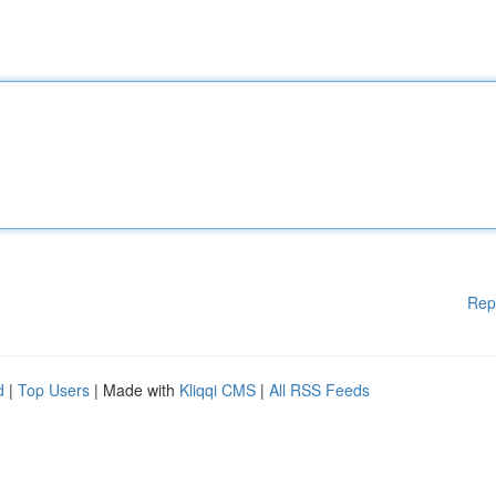
Rep
d
|
Top Users
| Made with
Kliqqi CMS
|
All RSS Feeds