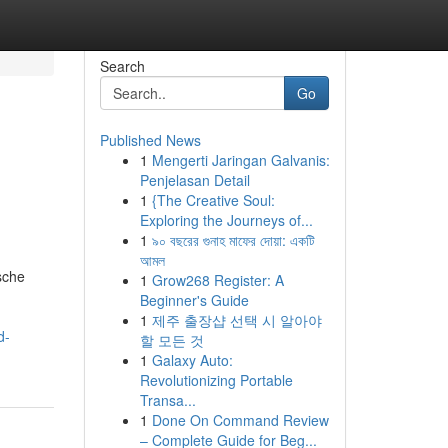
Search
Go
Published News
1
Mengerti Jaringan Galvanis:
Penjelasan Detail
1
{The Creative Soul:
Exploring the Journeys of...
1
৯০ বছরের গুনাহ মাফের দোয়া: একটি
আমল
sche
1
Grow268 Register: A
Beginner's Guide
1
제주 출장샵 선택 시 알아야
d-
할 모든 것
1
Galaxy Auto:
Revolutionizing Portable
Transa...
1
Done On Command Review
– Complete Guide for Beg...