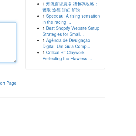
1
潮流百貨廣場 禮包碼攻略：
獲取 途徑 詳細 解說
1
Speedau: A rising sensation
in the racing ...
1
Best Shopify Website Setup
Strategies for Small...
1
Agência de Divulgação
Digital: Um Guia Comp...
1
Critical Hit Claywork:
Perfecting the Flawless ...
ort Page