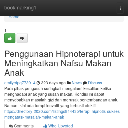
Home
bookmarking1
Togg
navi
Home
1
Penggunaan Hipnoterapi untuk
Meningkatkan Nafsu Makan
Anak
emilyetpq773914
323 days ago
News
Discuss
Para pihak pengasuh seringkali mengalami kesulitan ketika
menghadapi anak yang susah makan. Kondisi ini dapat
menyebabkan masalah gizi dan merusak perkembangan anak.
Namun, kini ada terapi inovatif yang terbukti efektif
https://directory-2020.com/listings844435/terapi-hipnotis-sukses-
mengatasi-masalah-makan-anak
Comments
Who Upvoted