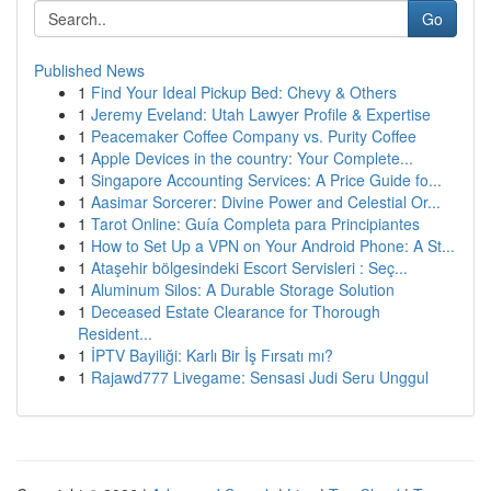
Go
Published News
1
Find Your Ideal Pickup Bed: Chevy & Others
1
Jeremy Eveland: Utah Lawyer Profile & Expertise
1
Peacemaker Coffee Company vs. Purity Coffee
1
Apple Devices in the country: Your Complete...
1
Singapore Accounting Services: A Price Guide fo...
1
Aasimar Sorcerer: Divine Power and Celestial Or...
1
Tarot Online: Guía Completa para Principiantes
1
How to Set Up a VPN on Your Android Phone: A St...
1
Ataşehir bölgesindeki Escort Servisleri : Seç...
1
Aluminum Silos: A Durable Storage Solution
1
Deceased Estate Clearance for Thorough
Resident...
1
İPTV Bayiliği: Karlı Bir İş Fırsatı mı?
1
Rajawd777 Livegame: Sensasi Judi Seru Unggul