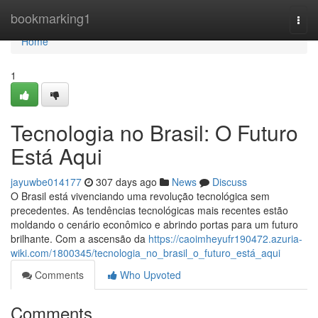
Home
bookmarking1
Togg
navi
Home
1
Tecnologia no Brasil: O Futuro
Está Aqui
jayuwbe014177
307 days ago
News
Discuss
O Brasil está vivenciando uma revolução tecnológica sem
precedentes. As tendências tecnológicas mais recentes estão
moldando o cenário econômico e abrindo portas para um futuro
brilhante. Com a ascensão da
https://caoimheyufr190472.azuria-
wiki.com/1800345/tecnologia_no_brasil_o_futuro_está_aqui
Comments
Who Upvoted
Comments