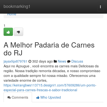
Home
bookmarking1
Togg
navi
Home
1
A Melhor Padaria de Carnes
do RJ
jayaxfqx879761
302 days ago
News
Discuss
Aqui no Açougue , você encontra as carnes mais Deliciosas da
região. Nossa tradição remonta décadas, e nosso compromisso
com a qualidade sempre foi nossa missão. Oferecemos uma
variedade enorme de cortes,
https://keirangbws113715.designi1.com/57609286/um-ponto-
especial-para-carnes-frescas-e-sabor-tradicional
Comments
Who Upvoted