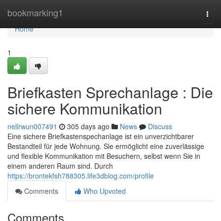
Home
bookmarking1
Togg
navi
Home
1
Briefkasten Sprechanlage : Die
sichere Kommunikation
nellrwun007491
305 days ago
News
Discuss
Eine sichere Briefkastenspechanlage ist ein unverzichtbarer
Bestandteil für jede Wohnung. Sie ermöglicht eine zuverlässige
und flexible Kommunikation mit Besuchern, selbst wenn Sie in
einem anderen Raum sind. Durch
https://brontekfsh788305.life3dblog.com/profile
Comments
Who Upvoted
Comments