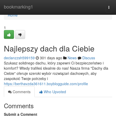
Home
bookmarking1
Togg
navi
Home
1
Najlepszy dach dla Ciebie
declanzzsh599159
301 days ago
News
Discuss
Szukasz solidnego dachu, który zapewni Ci bezpieczeństwo i
komfort? Wtedy trafiłeś idealnie do nas! Nasza firma "Dachy dla
Ciebie" oferuje szeroki wybór rozwiązań dachowych, aby
zaspokoić Twoje potrzeby i
https://berthavzda361611.boyblogguide.com/profile
Comments
Who Upvoted
Comments
Submit a Comment