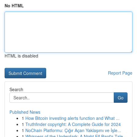
No HTML
HTML is disabled
Report Page
Search
Go
Published News
1
How Bitcoin investing alerts function and What ...
1
Truthfinder copyright: A Complete Guide for 2024
1
NoChain Platformu: Çığır Açan Yaklaşımı ve İşle...
1
Whispers of the Underdark: A Night Elf Bard's Tale