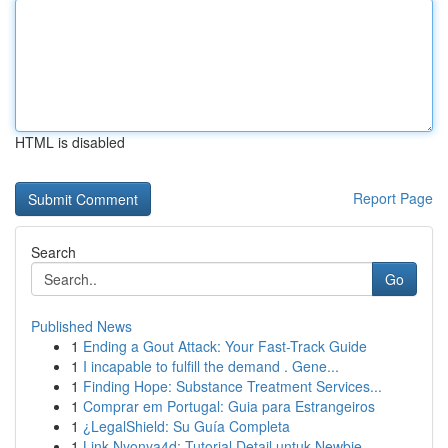
HTML is disabled
Report Page
Search
Go
Published News
1
Ending a Gout Attack: Your Fast-Track Guide
1
I incapable to fulfill the demand . Gene...
1
Finding Hope: Substance Treatment Services...
1
Comprar em Portugal: Guia para Estrangeiros
1
¿LegalShield: Su Guía Completa
1
Link Nyonya4d: Tutorial Detail untuk Newbie