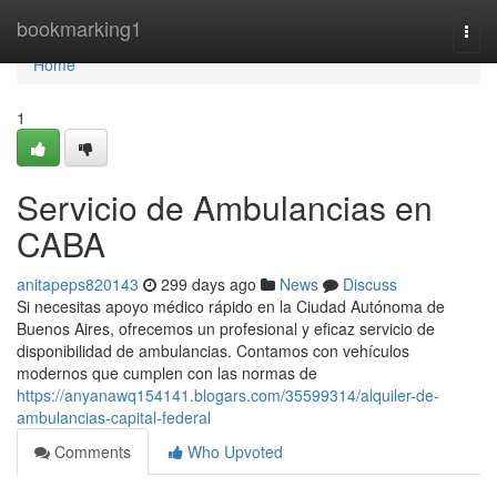
Home
bookmarking1
Togg
navi
Home
1
Servicio de Ambulancias en
CABA
anitapeps820143
299 days ago
News
Discuss
Si necesitas apoyo médico rápido en la Ciudad Autónoma de
Buenos Aires, ofrecemos un profesional y eficaz servicio de
disponibilidad de ambulancias. Contamos con vehículos
modernos que cumplen con las normas de
https://anyanawq154141.blogars.com/35599314/alquiler-de-
ambulancias-capital-federal
Comments
Who Upvoted