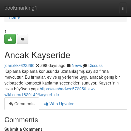
Home
bookmarking1
Togg
navi
Home
1
Ancak Kayseride
joanxkkz622290
298 days ago
News
Discuss
Kaplama kaplama konusunda uzmanlaşmış sayısız firma
mevcuttur. Bu firmalar, ev ve iş yerlerine uygulanacak geniş bir
yelpazede kompozit kaplama seçenekleri sunuyor. Kayseri'nin
hızla büyüyen yapı
https://sashadwrc572250.law-
wiki.com/1829142/kayseri_de
Comments
Who Upvoted
Comments
Submit a Comment